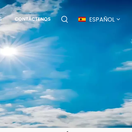
ESPAÑOL
S
CONTÁCTENOS
English
français
Deutsch
简体中文
русский
español
português