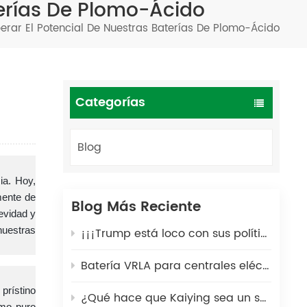
terías De Plomo-Ácido
Türkçe
berar El Potencial De Nuestras Baterías De Plomo-Ácido
فارسی
العربية
Categorías
Blog
ia. Hoy,
mente de
Blog Más Reciente
evidad y
nuestras
¡¡¡Trump está loco con sus políticas arancelarias!!!
Batería VRLA para centrales eléctricas portátiles: una solución energética segura y duradera para exteriores
prístino
¿Qué hace que Kaiying sea un socio global de confianza en la fabricación de baterías de plomo-ácido durante 25 años?
omo puro