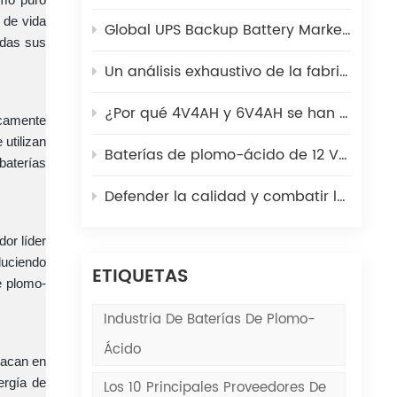
 de vida
Global UPS Backup Battery Market 2025: Cómo coexisten las baterías de plomo-ácido y litio
odas sus
Un análisis exhaustivo de la fabricación de placas de batería de plomo-ácido: desde lingotes de plomo hasta placas verdes
¿Por qué 4V4AH y 6V4AH se han convertido en la fuente de energía preferida para escalas electrónicas?
nicamente
utilizan
Baterías de plomo-ácido de 12 V en salvaescaleras | Poder Kaiying
baterías
Defender la calidad y combatir las falsificaciones | Poder Kaiying
or líder
duciendo
ETIQUETAS
e plomo-
Industria De Baterías De Plomo-
Ácido
tacan en
ergía de
Los 10 Principales Proveedores De