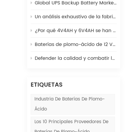
Global UPS Backup Battery Market 2025: Cómo coexisten las baterías de plomo-ácido y litio
Un análisis exhaustivo de la fabricación de placas de batería de plomo-ácido: desde lingotes de plomo hasta placas verdes
s
¿Por qué 4V4AH y 6V4AH se han convertido en la fuente de energía preferida para escalas electrónicas?
ad
Baterías de plomo-ácido de 12 V en salvaescaleras | Poder Kaiying
ble
z
Defender la calidad y combatir las falsificaciones | Poder Kaiying
 los
de
ETIQUETAS
ras
de
Industria De Baterías De Plomo-
a.
Ácido
Los 10 Principales Proveedores De
as
Baterías De Plomo-Ácido