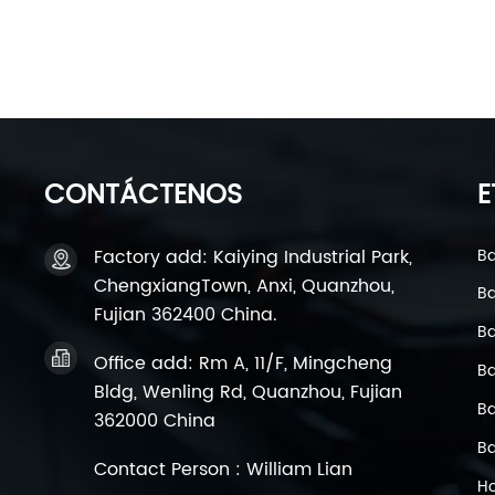
CONTÁCTENOS
E
Factory add: Kaiying Industrial Park,
Ba
ChengxiangTown, Anxi, Quanzhou,
Ba
Fujian 362400 China.
Ba
Office add: Rm A, 11/F, Mingcheng
Ba
Bldg, Wenling Rd, Quanzhou, Fujian
Ba
362000 China
Ba
Contact Person : William Lian
Ho