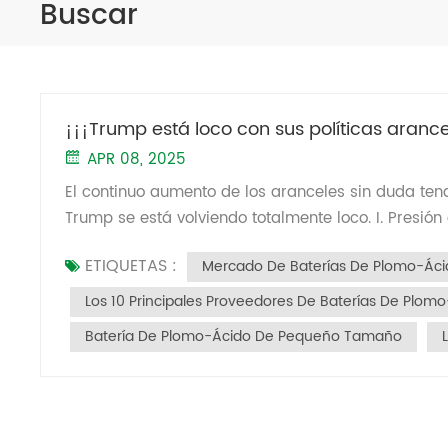
Buscar
¡¡¡Trump está loco con sus políticas arance
APR 08, 2025
El continuo aumento de los aranceles sin duda ten
Trump se está volviendo totalmente loco. I. Presión exportadora en el mercado estadounidense y ajustes de la
industria Aumento de los costos arancelarios: Las 
ETIQUETAS :
Mercado De Baterías De Plomo-Áci
enfrentan ahora a un arancel integral del 54 %, q
recíprocos. Esto ha incrementado drásticamente lo
Los 10 Principales Proveedores De Baterías De Plom
de pedidos para las pequeñas y medianas empresa
Batería De Plomo-Ácido De Pequeño Tamaño
centros de transbordo del Sudeste Asiático (por ej
limita aún más las oportunidades de eludir los ara
china en el extranjero enfrentan problemas de renta
Asiático y reestructuración de la cadena de sumin