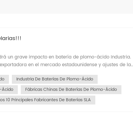
larias!!!
drá un grave impacto en batería de plomo-ácido Industria.
exportaciones chinas de baterías de plomo-ácido a EE. UU. 
do
Industria De Baterías De Plomo-Ácido
ue combina los aranceles anteriores con los nuevos arancele
s costos de exportación, lo que ha provocado graves pérdi
o-Ácido
Fábricas Chinas De Baterías De Plomo-Ácido
s (pymes). Rutas de transbordo bloqueadas: Los principa
Los 10 Principales Fabricantes De Baterías SLA
emplo, Vietnam) están sujetos a un arancel del 46%, lo que
nceles a través de terceros países. Las fábricas de propied
bilidad. II. Intensificación de la competencia en el Sudeste
istro Reubicación de la capacidad de producción: Para