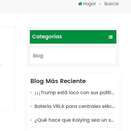
Hogar
Buscar
Türkçe
فارسی
العربية
Categorías
Blog
se
s
Blog Más Reciente
das
¡¡¡Trump está loco con sus políticas arancelarias!!!
les
Batería VRLA para centrales eléctricas portátiles: una solución energética segura y duradera para exteriores
ad
¿Qué hace que Kaiying sea un socio global de confianza en la fabricación de baterías de plomo-ácido durante 25 años?