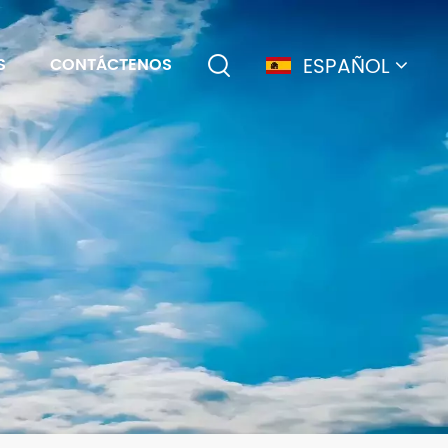
ESPAÑOL
S
CONTÁCTENOS
English
français
Deutsch
简体中文
русский
español
português