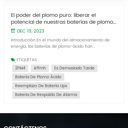
El poder del plomo puro: liberar el
potencial de nuestras baterías de plomo-
ácido
DEC 19, 2023
Introducción:En el mundo del almacenamiento de
energía, las baterías de plomo-ácido han
demostrado ampliamente su fiabilidad y eficiencia.
Hoy, presentamos con orgullo nuestras baterías de
ETIQUETAS :
plomo-ácido elaboradas con plomo puro de la mejor
2FM4
Affmh
Es Demasiado Tarde
calidad, obtenidas exclusivamente de Yuguang Inc.
Batería De Plomo Ácido
Nuestro compromiso de utilizar plomo puro es un
testimonio de nuestra dedicación a ofrecer un
Reemplazo De Batería Ups
rendimiento, una longevidad y una sostenibilidad
Batería De Respaldo De Alarma
excepcionales. Únase a nosotros mientras
exploramos el poder del plomo puro y las ventajas
que aporta a nuestras baterías de plomo-ácido.
Rendimiento superior:A diferencia de las baterías
fabricadas con plomo reciclado, nuestras baterías de