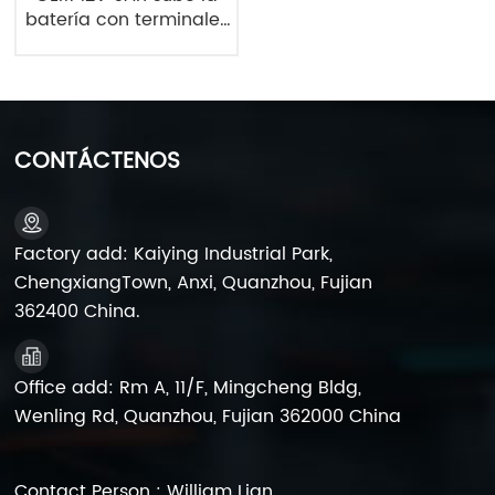
batería con terminales
de tuercas y pernos
Kaiying 6FM9 SLA
Battery Factory
CONTÁCTENOS
Factory add: Kaiying Industrial Park,
ChengxiangTown, Anxi, Quanzhou, Fujian
362400 China.
Office add: Rm A, 11/F, Mingcheng Bldg,
Wenling Rd, Quanzhou, Fujian 362000 China
Contact Person : William Lian