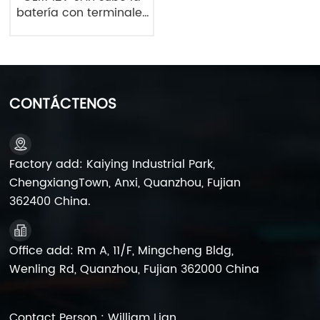
batería con terminales
de tuercas y pernos
Kaiying 6FM9 SLA
Battery Factory
CONTÁCTENOS
Factory add: Kaiying Industrial Park,
ChengxiangTown, Anxi, Quanzhou, Fujian
362400 China.
Office add: Rm A, 11/F, Mingcheng Bldg,
Wenling Rd, Quanzhou, Fujian 362000 China
Contact Person : William Lian