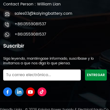
Contact Person : William Lian
sales03@kaiyingbattery.com
+8613559081537
+8613559081537
Suscribir
Siga leyendo, manténgase informado, suscríbase y lo
invitamos a que nos diga lo que piensa.
Friendly Links : © 2026 Kaiying Power Supply & Electrical Equip Co.,