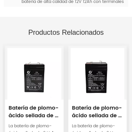
batería de alta calidad de 12V 12Ah con terminales
de tuercas y pernos 6FM12
Productos Relacionados
Batería de plomo-
Batería de plomo-
ácido sellada de 6
ácido sellada de 6
V y 4 Ah, batería
V y 4,5 Ah, batería
La batería de plomo-
La batería de plomo-
UPS 3FM4
UPS 3FM4.5