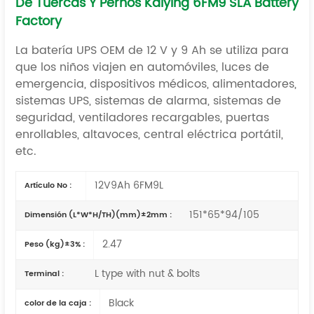
De Tuercas Y Pernos Kaiying 6FM9 SLA Battery
Factory
La batería UPS OEM de 12 V y 9 Ah se utiliza para
que los niños viajen en automóviles, luces de
emergencia, dispositivos médicos, alimentadores,
sistemas UPS, sistemas de alarma, sistemas de
seguridad, ventiladores recargables, puertas
enrollables, altavoces,
central eléctrica portátil,
etc.
12V9Ah 6FM9L
Artículo No :
151*65*94/105
Dimensión (L*W*H/TH)(mm)±2mm :
2.47
Peso (kg)±3% :
L type with nut & bolts
Terminal :
Black
color de la caja :