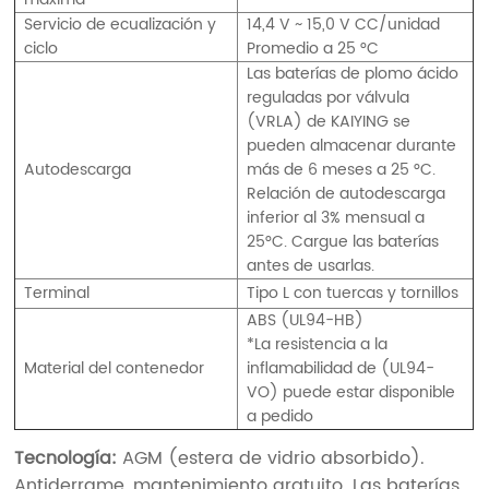
Servicio de ecualización y
14,4 V ~ 15,0 V CC/unidad
ciclo
Promedio a 25 °C
Las baterías de plomo ácido
reguladas por válvula
(VRLA) de KAIYING se
pueden almacenar durante
Autodescarga
más de 6 meses a 25 °C.
Relación de autodescarga
inferior al 3% mensual a
25°C. Cargue las baterías
antes de usarlas.
Terminal
Tipo L con tuercas y tornillos
ABS (UL94-HB)
*La resistencia a la
Material del contenedor
inflamabilidad de (UL94-
VO) puede estar disponible
a pedido
Tecnología:
AGM (estera de vidrio absorbido).
Antiderrame, mantenimiento gratuito. Las baterías