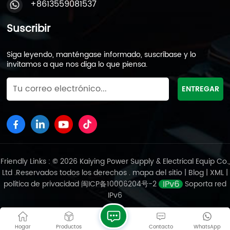
+8613559081537
reemplazos necesarios. Cada ciclo implica tareas
específicas, como limpiar terminales, comprobar si
Suscribir
hay corrosión y garantizar que la carcasa de la
batería esté intacta. Cómo determinar si es
necesario reemplazar la batería Varios métodos
Siga leyendo, manténgase informado, suscríbase y lo
pueden ayudar a determinar si es necesario
invitamos a que nos diga lo que piensa.
reemplazar la batería de plomo-ácido de un
ascensor:Inspección visual: busque signos de
hinchazón, fugas o daños. Verificación de voltaje:
utilice equipo profesional para medir el voltaje de la
batería; si está por debajo del voltaje de
funcionamiento normal, es posible que sea necesario
reemplazarlo. Vida útil: considere reemplazar la
batería si ha estado en servicio durante 2 o 3 años o
Friendly Links : © 2026 Kaiying Power Supply & Electrical Equip Co.,
más. Tenga en cuenta que esta es una pauta
Ltd .Reservados todos los derechos .
mapa del sitio
|
Blog
|
XML
|
general y la vida útil real puede variar. Prueba de
política de privacidad
闽ICP备10006204号-2
Soporta red
rendimiento: si el ascensor tiene dificultades para
IPv6
arrancar o la batería no mantiene la carga, podría ser
el momento de reemplazarla. Específicamente, si el
ascensor tarda más de lo habitual en arrancar o si la
Hogar
Productos
Contacto
WhatsApp