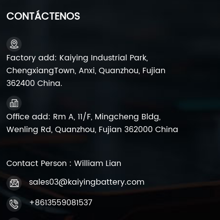
para ascensores Sirve principalmente como energía
de respaldo de emergencia para garantizar un
CONTÁCTENOS
funcionamiento seguro durante interrupciones de
energía. Se prefieren las baterías de plomo-ácido por
su alta confiabilidad, seguridad y rentabilidad. Según
las "Reglas de mantenimiento de ascensores" (TSG
Factory add: Kaiying Industrial Park,
T5002—2017), los proyectos de mantenimiento de
ChengxiangTown, Anxi, Quanzhou, Fujian
ascensores se clasifican en categorías quincenales,
362400 China.
trimestrales, semestrales y anuales, incluidas las
inspecciones y el mantenimiento de baterías. Ciclos
de mantenimiento El ciclo de mantenimiento de las
Office add: Rm A, 11/F, Mingcheng Bldg,
baterías de ascensores generalmente sigue las
Wenling Rd, Quanzhou, Fujian 362000 China
normativas nacionales y fabricante de baterías vrla
recomendaciones. Normalmente, se alinea con el
programa de mantenimiento del ascensor,
categorizado en períodos quincenales, trimestrales,
Contact Person : William Lian
semestrales y anuales. Las tareas de mantenimiento
sales03@kaiyingbattery.com
varían según el ciclo; por ejemplo, el mantenimiento
quincenal puede implicar comprobaciones visuales
+8613559081537
de la batería, mientras que el mantenimiento anual
puede incluir inspecciones más profundas y los