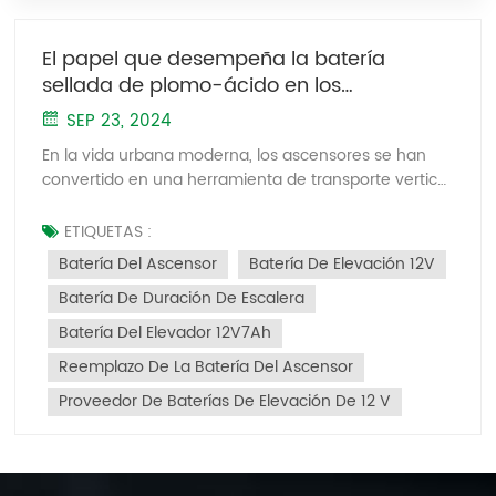
El papel que desempeña la batería
sellada de plomo-ácido en los
ascensores
SEP 23, 2024
En la vida urbana moderna, los ascensores se han
convertido en una herramienta de transporte vertical
indispensable en los edificios de gran altura. El
funcionamiento seguro de los ascensores depende
ETIQUETAS :
en gran medida de un suministro eléctrico estable.
Batería Del Ascensor
Batería De Elevación 12V
Cuando hay un corte repentino de energía o ocurre
Batería De Duración De Escalera
una emergencia, baterías selladas de plomo-ácido
ya que las fuentes de energía de respaldo para los
Batería Del Elevador 12V7Ah
ascensores se vuelven especialmente importantes.
Reemplazo De La Batería Del Ascensor
Hoy, exploremos las aplicaciones de las baterías de
plomo-ácido para ascensores, sus ciclos de
Proveedor De Baterías De Elevación De 12 V
mantenimiento y cómo determinar si es necesario
reemplazar una batería. Solicituds de baterías de
plomo-ácido para ascensores Baterías de plomo