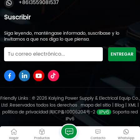
+8613559081537
cortes de energía instantáneos y cortes de energía
accidentales. Los sistemas de energía UPS para
Suscribir
energía industrial se utilizan principalmente en:
industrias de equipos de energía industrial como
electricidad, medicina, automóviles y otros campos.
Siga leyendo, manténgase informado, suscríbase y lo
La calidad de los equipos de suministro de energía
invitamos a que nos diga lo que piensa.
ininterrumpida de CA y CC, como la apertura y cierre
de disyuntores de alto voltaje, protección de relés,
dispositivos automáticos, dispositivos de señalización,
etc. Está directamente relacionada con el
funcionamiento seguro de la red eléctrica y es el
"corazón " de equipos de generación de energía y
equipos de transmisión y transformación de energía.
2. Batería para almacenamiento de energía y
Friendly Links : © 2026 Kaiying Power Supply & Electrical Equip Co.,
vehículos eléctricos Baterías de plomo-ácido para
Ltd .Reservados todos los derechos .
mapa del sitio
|
Blog
|
XML
|
almacenamiento de energía adecuadas para
política de privacidad
闽ICP备10006204号-2
Soporta red
equipos de generación de energía solar, eólica y
IPv6
otros nuevos. La tecnología de almacenamiento de
energía se utiliza ampliamente y tiene un enorme
potencial de mercado. Es un eslabón clave en la
Hogar
Productos
Contacto
WhatsApp