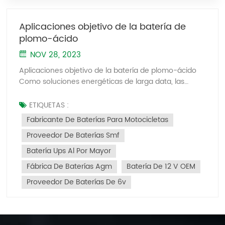
Aplicaciones objetivo de la batería de
plomo-ácido
NOV 28, 2023
Aplicaciones objetivo de la batería de plomo-ácido
Como soluciones energéticas de larga data, las
baterías de plomo-ácido son duraderas y se utilizan
ampliamente en campos de suministro de energía
ETIQUETAS :
de respaldo, como telecomunicaciones, sistemas de
Fabricante De Baterías Para Motocicletas
energía, sistemas informáticos y sistemas de control
Proveedor De Baterías Smf
automatizados, iluminación de emergencia, nuevas
energías y baterías de almacenamiento de energía,
Batería Ups Al Por Mayor
automóviles, motocicletas y otros campos de salida,
Fábrica De Baterías Agm
Batería De 12 V OEM
coches eléctricos, carritos de golf, etc. 1. Batería para
UPS Fuente de alimentación UPS es la abreviatura en
Proveedor De Baterías De 6v
inglés de Uninterruptable Power Supply. Como
sistema electrónico de conversión de CA con
dispositivo de almacenamiento de energía, su