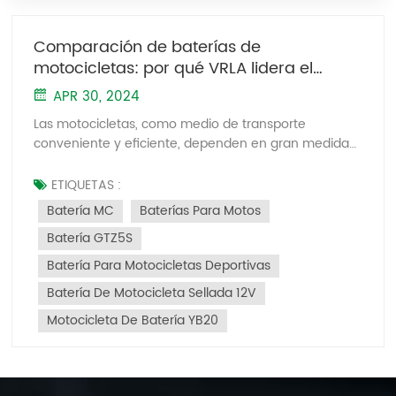
Comparación de baterías de
motocicletas: por qué VRLA lidera el
camino
APR 30, 2024
Las motocicletas, como medio de transporte
conveniente y eficiente, dependen en gran medida
de la confiabilidad y estabilidad de sus sistemas de
energía. Los diferentes tipos de baterías tienen
ETIQUETAS :
distintos efectos sobre el rendimiento de la
Batería MC
Baterías Para Motos
motocicleta y la experiencia del usuario. En el
Batería GTZ5S
mercado actual, las baterías de plomo ácido
reguladas por válvulas (VRLA) siguen siendo la
Batería Para Motocicletas Deportivas
opción principal en la industria de las motocicletas.
Batería De Motocicleta Sellada 12V
Este artículo comparará baterías abiertas de plomo-
ácido, baterías de fosfato de hierro y litio y baterías
Motocicleta De Batería YB20
de iones de sodio, enfatizando la posición dominante
de las baterías VRLA en motocicletas. En primer
lugar, las baterías de plomo-ácido abiertas y las