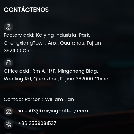
baterías VRLA son dos tipos comunes de baterías de
plomo-ácido. Las baterías abiertas de plomo-ácido
CONTÁCTENOS
requieren inspección periódica y reposición de
electrolitos, lo que hace que el mantenimiento sea
engorroso, mientras que las baterías VRLA no
necesitan una adición regular de agua, lo que las
Factory add: Kaiying Industrial Park,
hace más cómodas de usar y mantener. Además, las
ChengxiangTown, Anxi, Quanzhou, Fujian
baterías de fosfato de hierro y litio ofrecen mayor
362400 China.
seguridad y vida útil en comparación con las baterías
de plomo-ácido, mientras que las baterías de iones
de sodio cuentan con costos más bajos y recursos
Office add: Rm A, 11/F, Mingcheng Bldg,
más abundantes. Sin embargo, a pesar de estas
Wenling Rd, Quanzhou, Fujian 362000 China
ventajas, las baterías VRLA todavía se utilizan
predominantemente en el mercado. Las baterías
VRLA tienen una larga historia de uso y madurez
tecnológica, acumulando una rica experiencia de
Contact Person : William Lian
aplicación en la industria de las motocicletas. Su
sales03@kaiyingbattery.com
rendimiento estable, precio moderado y fácil
mantenimiento hacen de las baterías VRLA la opción
+8613559081537
preferida para los sistemas de energía de
motocicletas. Especialmente en términos de