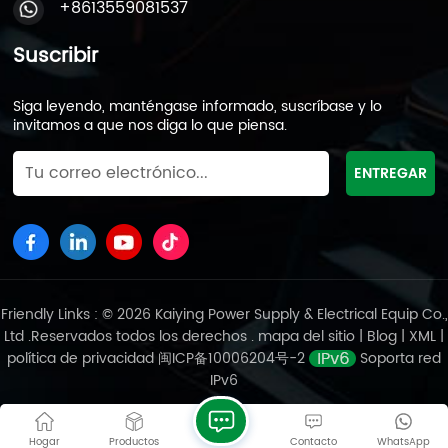
+8613559081537
seguridad, comodidad de uso y consideraciones de
costes, las baterías VRLA siguen manteniendo una
Suscribir
posición dominante. En general, aunque las baterías
de fosfato de hierro y litio y las baterías de iones de
sodio tienen ventajas en ciertos aspectos, las
Siga leyendo, manténgase informado, suscríbase y lo
baterías VRLA siguen siendo la principal opción para
invitamos a que nos diga lo que piensa.
los sistemas de energía de motocicletas en el
mercado actual. Con el desarrollo de la tecnología y
la madurez de las nuevas tecnologías de baterías, es
posible que en el futuro haya más baterías de alto
rendimiento adecuadas para motocicletas. Sin
embargo, por ahora, las baterías VRLA siguen siendo
una de las soluciones más confiables para los
sistemas de energía de motocicletas entre los
Friendly Links : © 2026 Kaiying Power Supply & Electrical Equip Co.,
consumidores.
Ltd .Reservados todos los derechos .
mapa del sitio
|
Blog
|
XML
|
política de privacidad
闽ICP备10006204号-2
Soporta red
IPv6
Hogar
Productos
Contacto
WhatsApp