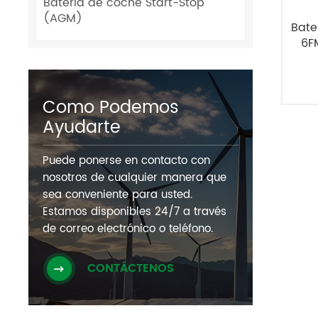
Batería de coche Start-Stop
(AGM)
Bate
6FM
Co
Como Podemos
Ayudarte
Puede ponerse en contacto con
nosotros de cualquier manera que
sea conveniente para usted.
Estamos disponibles 24/7 a través
de correo electrónico o teléfono.
CONTÁCTENOS