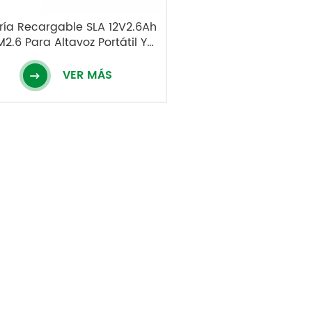
ría Recargable SLA 12V2.6Ah
2.6 Para Altavoz Portátil Y
che De Juguete Para Niños
VER MÁS