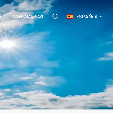
ESPAÑOL
S
CONTÁCTENOS
English
français
Deutsch
简体中文
русский
español
português