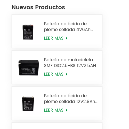
Nuevos Productos
Batería de ácido de
plomo sellada 4V6Ah
Batería de UPS 2FM6
LEER MÁS
Batería de motocicleta
SMF DIO2.5-BS 12V2.5AH
LEER MÁS
Batería de ácido de
plomo sellada 12V2.9Ah
6FM2.9 Batería de UPS
LEER MÁS