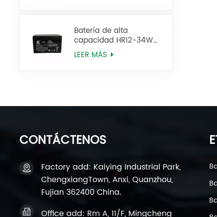
Batería de alta
capacidad HR12-34W
de 12 V y 9 Ah, HR12-9
LEER MÁS
SLA Agm
CONTÁCTENOS
E
Factory add: Kaiying Industrial Park,
Ba
ChengxiangTown, Anxi, Quanzhou,
Ba
Fujian 362400 China.
Ba
Office add: Rm A, 11/F, Mingcheng