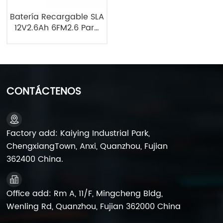
Batería Recargable SLA
12V2.6Ah 6FM2.6 Para
Altavoz Portátil Y
Coche De Juguete
Para Niños
CONTÁCTENOS
Factory add: Kaiying Industrial Park,
ChengxiangTown, Anxi, Quanzhou, Fujian
362400 China.
Office add: Rm A, 11/F, Mingcheng Bldg,
Wenling Rd, Quanzhou, Fujian 362000 China