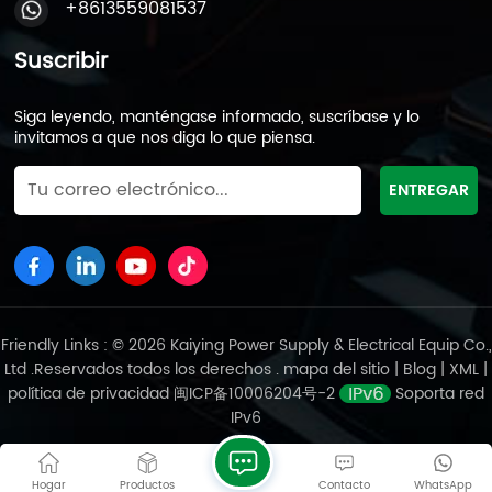
+8613559081537
inferior con tablas de madera para evitar daños por
la tarima superior. 4. Requisitos de fotografía
Suscribir
Proporcione las siguientes fotografías durante el
proceso de carga: fotografía del contenedor vacío,
fotografía del contenedor medio cargado, fotografía
Siga leyendo, manténgase informado, suscríbase y lo
del contenedor completamente cargado, fotografía
invitamos a que nos diga lo que piensa.
de seguridad de la mercancía, fotografía de la puerta
medio cerrada (que muestra el número del
contenedor y la mercancía), fotografía de la puerta
cerrada, fotografía de la vista trasera. El
cumplimiento de estas directrices garantiza la
seguridad y el cumplimiento de baterías de plomo-
ácido durante el transporte marítimo, minimizando
riesgos. A continuación compartimos un clip de un
Friendly Links : © 2026 Kaiying Power Supply & Electrical Equip Co.,
video de cómo cargamos el contenedor.
Ltd .Reservados todos los derechos .
mapa del sitio
|
Blog
|
XML
|
política de privacidad
闽ICP备10006204号-2
Soporta red
IPv6
Hogar
Productos
Contacto
WhatsApp