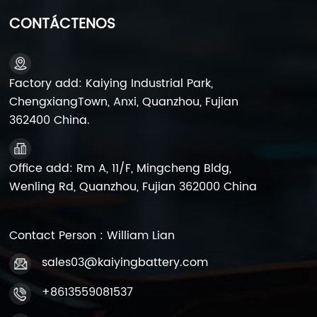
Asegúrese de que los detalles de la declaración sean
precisos, incluidos: nombre del producto, uso, marca
CONTÁCTENOS
del material, modelo, capacidad, si contiene
mercurio, voltaje nominal y volumen de la mercancía.
3. Medidas de protección de seguridad Prevención
de cortocircuitos: Las baterías deben estar equipadas
Factory add: Kaiying Industrial Park,
con dispositivos de protección contra cortocircuitos.
ChengxiangTown, Anxi, Quanzhou, Fujian
Prueba de inclinación: las baterías deben pasar una
362400 China.
prueba de inclinación de 45 grados para garantizar
que no haya fugas de electrolito. Embalaje y Fijación:
1. Las baterías se empaquetan en cajas de cartón y
Office add: Rm A, 11/F, Mingcheng Bldg,
se apilan en paletas, con tiras protectoras agregadas
Wenling Rd, Quanzhou, Fujian 362000 China
en las cuatro esquinas de la paleta. 2. Después de
paletizar y asegurar, envuelva las paletas con una
película plástica para evitar movimientos o vuelcos
durante el tránsito. 3. Mantener una altura de palet
Contact Person : William Lian
único no superior a 1,5 metros, con un límite de peso
sales03@kaiyingbattery.com
de 1,5 toneladas aproximadamente. 4. Si apila
tarimas, mantenga una altura de una sola capa de
+8613559081537
no más de 1 metro, con un límite de peso de
aproximadamente 1 tonelada, y refuerce la tarima