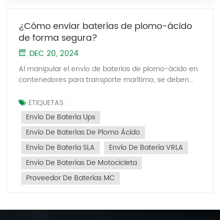
¿Cómo enviar baterías de plomo-ácido
de forma segura?
DEC 20, 2024
Al manipular el envío de baterías de plomo-ácido en
contenedores para transporte marítimo, se deben
seguir las siguientes pautas clave para garantizar la
seguridad y el cumplimiento: 1. Preparación de
ETIQUETAS :
documentos Proporcione el conjunto completo de
Envío De Batería Ups
documentos relacionados con el envío, que incluyen:
Envío De Baterías De Plomo Ácido
Autorización de transporte marítimo Hoja de datos de
seguridad de materiales (MSDS) Informe de
Envío De Batería SLA
Envío De Batería VRLA
Clasificación e Identificación de Peligros para el
Envío De Baterías De Motocicleta
Transporte de Mercancías Factura comercial,
contrato, lista de empaque Declaración de Aduana
Proveedor De Baterías MC
Poder Notarial Formulario de declaración de aduanas
Formulario de despacho de aduana de mercancías
de salida 2. Información de la Declaración