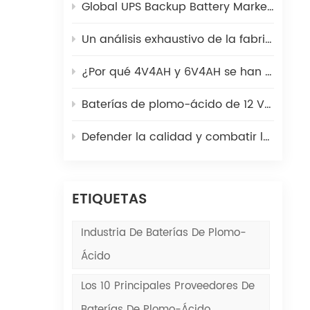
a
Global UPS Backup Battery Market 2025: Cómo coexisten las baterías de plomo-ácido y litio
as
Un análisis exhaustivo de la fabricación de placas de batería de plomo-ácido: desde lingotes de plomo hasta placas verdes
 que
¿Por qué 4V4AH y 6V4AH se han convertido en la fuente de energía preferida para escalas electrónicas?
s
Baterías de plomo-ácido de 12 V en salvaescaleras | Poder Kaiying
idad
Defender la calidad y combatir las falsificaciones | Poder Kaiying
l
s
ETIQUETAS
Industria De Baterías De Plomo-
Ácido
Los 10 Principales Proveedores De
del
Baterías De Plomo-Ácido