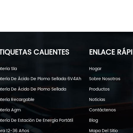
r a los consumidores a identificar productos genuinos.
 productos falsificados y de calidad inferior, mejorar la
y garantizar el funcionamiento estable y el uso seguro de 
romiso con la calidad y brindando a los consumidores
TIQUETAS CALIENTES
ENLACE RÁP
teria Sla
Hogar
tería De Ácido De Plomo Sellada 6V4Ah
Sobre Nosotros
tería De Ácido De Plomo Sellada
Productos
tería Recargable
Noticias
tería Agm
Contáctenos
tería De Estación De Energía Portátil
Blog
ra 12-36 Años
Mapa Del Sitio