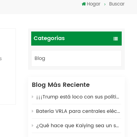
Hogar
Buscar
Türkçe
فارسی
العربية
Categorías
Blog
s
l
Blog Más Reciente
¡¡¡Trump está loco con sus políticas arancelarias!!!
este
Batería VRLA para centrales eléctricas portátiles: una solución energética segura y duradera para exteriores
 de
a
¿Qué hace que Kaiying sea un socio global de confianza en la fabricación de baterías de plomo-ácido durante 25 años?