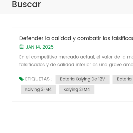
Buscar
Defender la calidad y combatir las falsifica
JAN 14, 2025
En el competitivo mercado actual, el valor de la 
falsificados y de calidad inferior es una grave am
mercado. como un gran fábrica de baterías de plo
ETIQUETAS :
Batería Kaiying De 12V
Batería
mercado pilas falsificadas con nuestra marca. Au
oportunidad de reafirmar nuestro compromiso con 
Kaiying 3FM4
Kaiying 2FM4
mercado y los consumidores. Aquí hay algunas es
incidente. 1. Identificación de productos falsific
productos falsificados a través de varios problem
la carcasa: Las baterías falsificadas tienen carca
serigrafía de las baterías falsificadas contiene erro