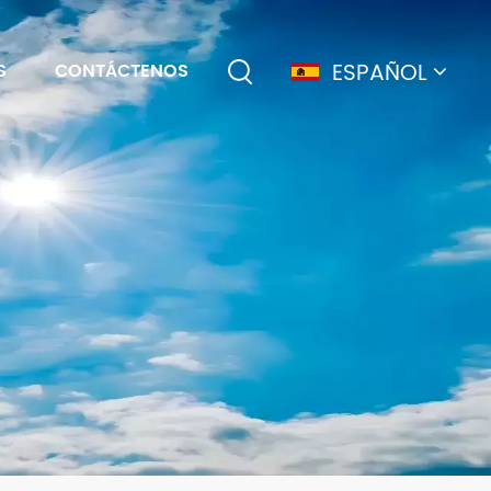
ESPAÑOL
S
CONTÁCTENOS
English
français
Deutsch
简体中文
русский
español
português