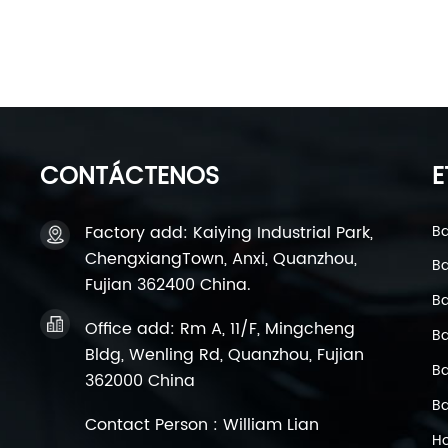
educación en la promoción del mercado para ayuda
Nuestros esfuerzos pueden combatir eficazmente los
confianza de los consumidores en la marca Kaiying 
equipos. Continuaremos manteniendo nuestro comp
productos y servicios de mayor calidad.
CONTÁCTENOS
E
Factory add: Kaiying Industrial Park,
Ba
ChengxiangTown, Anxi, Quanzhou,
Ba
Fujian 362400 China.
Ba
Office add: Rm A, 11/F, Mingcheng
Ba
Bldg, Wenling Rd, Quanzhou, Fujian
Ba
362000 China
Ba
Contact Person : William Lian
Ho