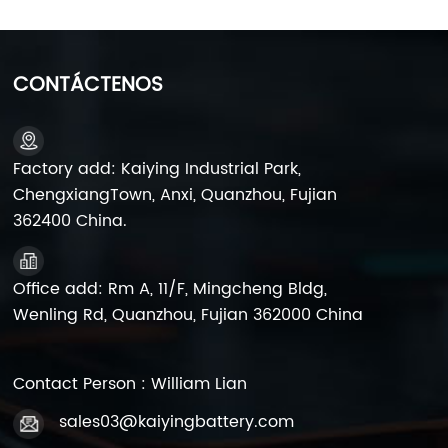
electrolítico con una pureza de ≥99.99%, que se
derriten en plomo líquido en un horno de fusión de
plomo a 450-500 ° C. Para mejorar la resistencia
mecánica, se agregan elementos de aleación en
CONTÁCTENOS
proporción:Placas positivas: 0.3% -1.2% de antimonio
(SB) para mejorar la resistencia a la corrosión;Placas
negativas: la aleación de plomo-calcio (0.08% -0.12%
Ca) se usa para reducir el riesgo de evolución de
Factory add: Kaiying Industrial Park,
hidrógeno. 2. Preparación de polvo de plomo
ChengxiangTown, Anxi, Quanzhou, Fujian
(generación de óxido de plomo)El plomo fundido se
362400 China.
atomiza en partículas de plomo de tamaño
micrométrico a través de una máquina de polvo de
plomo (usando el método Barton o el método de
molienda de bolas). Estas partículas reaccionan con
Office add: Rm A, 11/F, Mingcheng Bldg,
el aire en una cámara de oxidación para formar
Wenling Rd, Quanzhou, Fujian 362000 China
óxido de plomo poroso (PBO):2PB + O₂ → 2PBOEl
polvo de plomo tiene un tamaño de partícula
controlado a 2-5 μm y un área de superficie
Contact Person : William Lian
específica de 0.8-1.5 m²/g, lo que garantiza una alta
reactividad para las reacciones posteriores. II.
sales03@kaiyingbattery.com
Preparación de pasta: el portador central de las