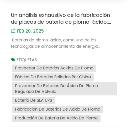
Un análisis exhaustivo de la fabricación
de placas de batería de plomo-ácido:
desde lingotes de plomo hasta placas
FEB 20, 2025
verdes
Baterías de plomo-ácido, como una de las
tecnologías de almacenamiento de energía
electroquímicas más maduras, depende en gran
medida de la calidad de sus placas de batería. La
ETIQUETAS :
fabricación de placas de batería integra procesos de
Proveedor De Baterías Ácidas De Plomo
precisión de metalurgia, química y ciencia de los
Fábrica De Baterías Selladas Por China
materiales. Este artículo profundiza en el proceso de
producción completo de las placas verdes (placas
Proveedor De Baterías De Ácido De Plomo
no formadas), desde las materias primas hasta la
Regulado De Válvula
conformación final, revelando la sabiduría industrial
Batería De SLA UPS
moderna detrás de esta tecnología tradicional. I.
Preparación de la materia prima: purificación
Fabricación De Baterías De Ácido De Plomo
metalúrgica de plomo de alta pureza 1. Fundación de
Producción De Batería De Ácido De Plomo
lingotos principalesUtilizamos lingotes de plomo