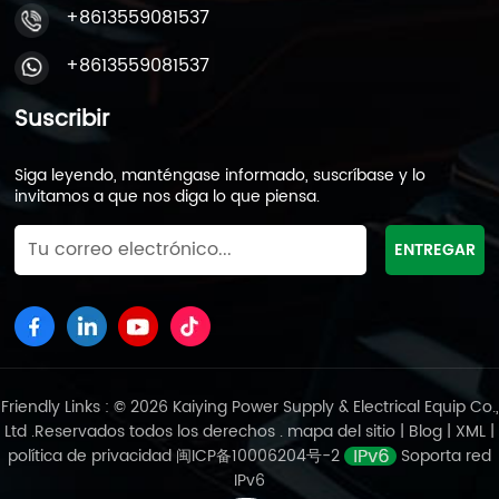
sustancias activas electroquímicas 1. Mezcla de
+8613559081537
fórmulaEl polvo de óxido de plomo, el agua
+8613559081537
desionizada, el ácido sulfúrico (densidad 1.40 g/cm³)
y los aditivos fibrosos (como la lignina) se mezclan
en proporción en una batidora de pasta:Pasta
Suscribir
positiva de placa: polvo de plomo: ácido sulfúrico:
agua ≈ 100: 8: 12, formando un marco PBO · PBSO₄
Siga leyendo, manténgase informado, suscríbase y lo
poroso;Pasta de placa negativa: se agregan agentes
invitamos a que nos diga lo que piensa.
en expansión (como negro de carbono, sulfato de
bario) para inhibir la pasivación. 2. Maduración de
pastaLa pasta mixta se deja madurar en un entorno
a 35-45 ° C con humedad> 90% durante 8-12 horas,
completando la siguiente reacción:4PBO + H₂SO₄ →
3PBO · PBSO₄ · H₂O + H₂OEsto forma una estructura de
red de sulfato de plomo básico estable, con la
densidad de pasta que alcanza 4.0-4.3g/cm³. Iii.
Friendly Links : © 2026 Kaiying Power Supply & Electrical Equip Co.,
Fabricación de cuadrícula: el marco mecánico de las
Ltd .Reservados todos los derechos .
mapa del sitio
|
Blog
|
XML
|
placas de batería 1. Casting de aleaciónUtilizando
política de privacidad
闽ICP备10006204号-2
Soporta red
procesos de malla expandida continua o fundición a
IPv6
matrices, las aleaciones de plomo-calcium/plomo-