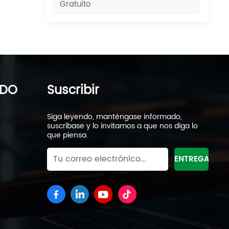
Gratuito
er
dad
 de
IDO
Suscribir
Siga leyendo, manténgase informado,
suscríbase y lo invitamos a que nos diga lo
que piensa.