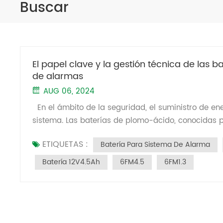
Buscar
El papel clave y la gestión técnica de las 
de alarmas
AUG 06, 2024
En el ámbito de la seguridad, el suministro de ene
sistema. Las baterías de plomo-ácido, conocidas po
indispensable para los sistemas de seguridad de al
ETIQUETAS :
Batería Para Sistema De Alarma
selección técnica, la instalación, el mantenimient
los sistemas de seguridad. El papel clave de la
Batería 12V4.5Ah
6FM4.5
6FM1.3
desempeñan varias funciones fundamentales en lo
respaldo Durante cortes de energía o inestabilida
lo que garantiza el funcionamiento continuo de e
lo que reduce los riesgos de seguridad. 2. Sopo