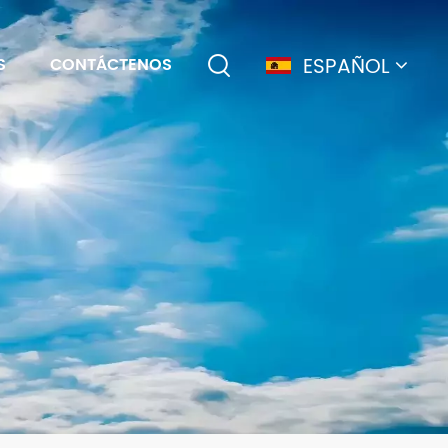
ESPAÑOL
S
CONTÁCTENOS
English
français
Deutsch
简体中文
русский
español
português