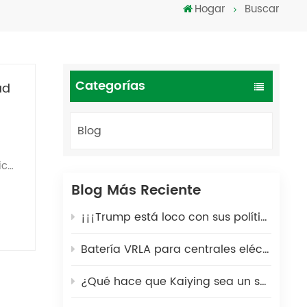
Hogar
Buscar
Türkçe
فارسی
العربية
Categorías
ad
Blog
ica
, la
Blog Más Reciente
en
¡¡¡Trump está loco con sus políticas arancelarias!!!
Batería VRLA para centrales eléctricas portátiles: una solución energética segura y duradera para exteriores
al,
ma,
¿Qué hace que Kaiying sea un socio global de confianza en la fabricación de baterías de plomo-ácido durante 25 años?