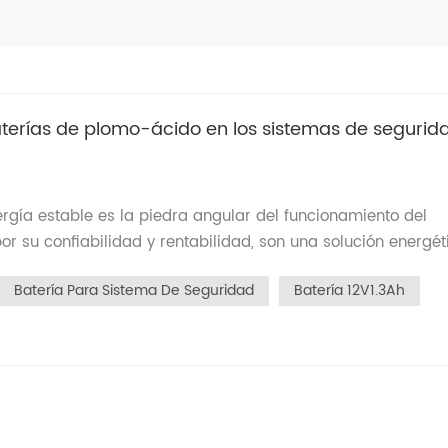
baterías de plomo-ácido en los sistemas de segurid
rgía estable es la piedra angular del funcionamiento del
r su confiabilidad y rentabilidad, son una solución energét
arma. Este artículo presentará sistemáticamente la función
Batería Para Sistema De Seguridad
Batería 12V1.3Ah
o y la gestión de monitoreo de las baterías de plomo-ácido 
s baterías de plomo-ácido Las baterías de plomo-ácido
s sistemas de seguridad: 1. Fuente de alimentación de
d, las baterías de plomo-ácido proporcionan energía tempor
quipos clave como cámaras de vigilancia y sistemas de alar
rte de iluminación de emergencia En emergencias como