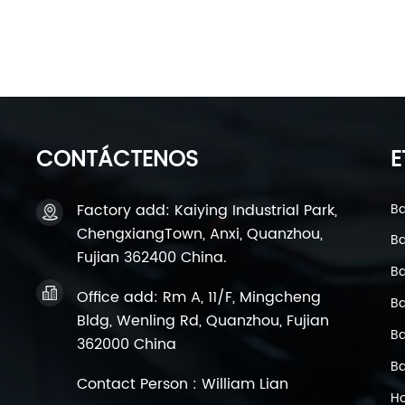
seguirán desempeñando un papel importante en el 
se dedica a proporcionar baterías de plomo-ácido
esté siempre en las mejores condiciones. Acerca d
CONTÁCTENOS
E
Factory add: Kaiying Industrial Park,
Ba
ChengxiangTown, Anxi, Quanzhou,
Ba
Fujian 362400 China.
Ba
Office add: Rm A, 11/F, Mingcheng
Ba
Bldg, Wenling Rd, Quanzhou, Fujian
Ba
362000 China
Ba
Contact Person : William Lian
Ho