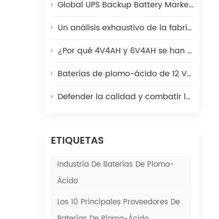
ar
Global UPS Backup Battery Market 2025: Cómo coexisten las baterías de plomo-ácido y litio
a,
Un análisis exhaustivo de la fabricación de placas de batería de plomo-ácido: desde lingotes de plomo hasta placas verdes
con
¿Por qué 4V4AH y 6V4AH se han convertido en la fuente de energía preferida para escalas electrónicas?
 si
 y
Baterías de plomo-ácido de 12 V en salvaescaleras | Poder Kaiying
ede
Defender la calidad y combatir las falsificaciones | Poder Kaiying
el
ETIQUETAS
Industria De Baterías De Plomo-
 de
en
Ácido
Los 10 Principales Proveedores De
Baterías De Plomo-Ácido