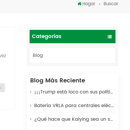
Hogar
Buscar
Türkçe
فارسی
العربية
Categorías
Blog
vez
Blog Más Reciente
nde
h
¡¡¡Trump está loco con sus políticas arancelarias!!!
de
Batería VRLA para centrales eléctricas portátiles: una solución energética segura y duradera para exteriores
o-
¿Qué hace que Kaiying sea un socio global de confianza en la fabricación de baterías de plomo-ácido durante 25 años?