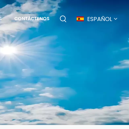
ESPAÑOL
S
CONTÁCTENOS
English
français
Deutsch
简体中文
русский
español
português