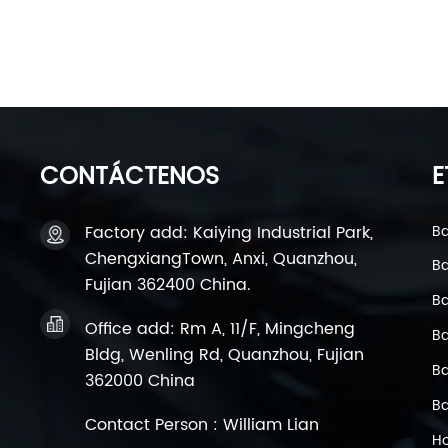
CONTÁCTENOS
E
Factory add: Kaiying Industrial Park,
Ba
ChengxiangTown, Anxi, Quanzhou,
Ba
Fujian 362400 China.
Ba
Office add: Rm A, 11/F, Mingcheng
Ba
Bldg, Wenling Rd, Quanzhou, Fujian
Ba
362000 China
Ba
Contact Person : William Lian
Ho