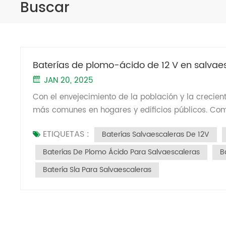
Buscar
Baterías de plomo-ácido de 12 V en salvaes
JAN 20, 2025
Con el envejecimiento de la población y la crecie
más comunes en hogares y edificios públicos. Com
rendimiento y mantenimiento de salvaescaleras baterías de plomo-ácido afectan directamente la confiabilidad y
ETIQUETAS :
Baterías Salvaescaleras De 12V
vida útil del equipo. 1. Necesidades de energía de
salvaescaleras modernos funcionan con baterías 
Baterías De Plomo Ácido Para Salvaescaleras
B
se encuentra el motor), que ayudan a subir y baja
Batería Sla Para Salvaescaleras
carga y el cargador proporciona carga lenta de ba
mantener las baterías cargadas. 2. Vida útil y man
ácido suele oscilar entre 3 y 5 años, según el uso 
mantenimiento anual para garantizar que el elevad