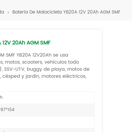
Türkçe
ta
Batería De Motocicleta YB20A 12V 20Ah AGM SMF
فارسی
العربية
0A 12V 20Ah AGM SMF
GM SMF YB20A 12V20Ah se usa
, motos, scooters, vehículos todo
o), SSV-UTV, buggy de playa, motos de
 césped y jardín, motores eléctricos,
h
*87*154