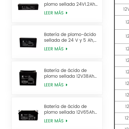
plomo sellada 24V1.2Ah
12
12FM1.2 Batería de UPS
LEER MÁS
1
Batería de plomo-ácido
1
sellada de 24 V y 5 Ah,
batería UPS 12FM5
LEER MÁS
1
1
Batería de ácido de
1
plomo sellada 12V38Ah
6FM38
1
LEER MÁS
1
Batería de ácido de
1
plomo sellada 12V65Ah
6FM65
1
LEER MÁS