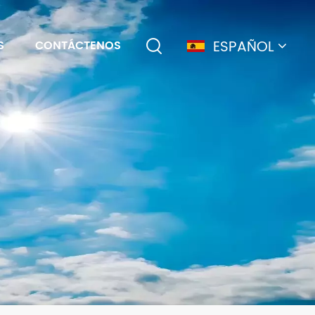
ESPAÑOL
S
CONTÁCTENOS
English
français
Deutsch
简体中文
русский
español
português