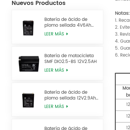
Nuevos Productos
Notas:
Batería de ácido de
1. Rec
plomo sellada 4V6Ah
2. Evi
Batería de UPS 2FM6
LEER MÁS
3. Rev
4. Gua
5. Gua
6. Reci
Batería de motocicleta
SMF DIO2.5-BS 12V2.5AH
LEER MÁS
Mo
Batería de ácido de
b
plomo sellada 12V2.9Ah
6FM2.9 Batería de UPS
1
LEER MÁS
1
1
Batería de ácido de