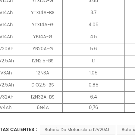
2V12Ah
YTX12A-G
3.65
2V14Ah
YTX14A-BS
3.7
2V14Ah
YTX14A-G
4.05
2V14Ah
YB14A-G
4.5
V20Ah
YB20A-G
5.6
V2.5Ah
12N2.5-BS
1.1
2V3Ah
12N3A
1.05
V2.5Ah
DIO2.5-BS
0,85
2V32Ah
12N32A-BS
6.4
V4Ah
6N4A
0,76
TAS CALIENTES :
Batería De Motocicleta 12V20Ah
Bater