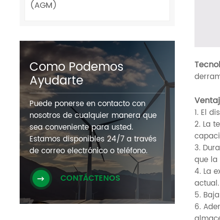
(AGM)
Como Podemos
Tecnol
derram
Ayudarte
Ventaj
Puede ponerse en contacto con
1. El d
nosotros de cualquier manera que
2. La 
sea conveniente para usted.
capaci
Estamos disponibles 24/7 a través
3. Dur
de correo electrónico o teléfono.
que la 
4. La 
CONTÁCTENOS
actual.
5. Baj
6. Ade
almace