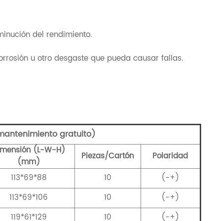
minución del rendimiento.
orrosión u otro desgaste que pueda causar fallas.
mantenimiento gratuito)
imensión (L-W-H)
Piezas/Cartón
Polaridad
(mm)
113*69*88
10
(-+)
113*69*106
10
(-+)
119*61*129
10
(-+)