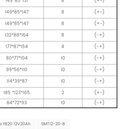
149*85*131
8
(+-)
149*85*147
8
(+-)
149*85*147
8
(+-)
132*88*164
8
(-+)
177*87*154
4
(-+)
80*77*104
10
(-+)
99*56*110
10
(-+)
114*39*87
10
(-+)
185 *123*165
2
(+-)
84*72*93
10
(-+)
ía YB20 12V20Ah
SMT12-20-B