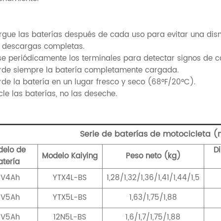
argue las baterías después de cada uso para evitar una dis
te descargas completas.
ise periódicamente los terminales para detectar signos de c
rde siempre la batería completamente cargada.
rde la batería en un lugar fresco y seco (68°F/20°C).
cle las baterías, no las deseche.
Serie de baterías de motocicleta (
delo de
D
Modelo Kaiying
Peso neto (kg)
atería
2V4Ah
YTX4L-BS
1,28/1,32/1,36/1,41/1,44/1,5
2V5Ah
YTX5L-BS
1,63/1,75/1,88
2V5Ah
12N5L-BS
1,6/1,7/1,75/1,88