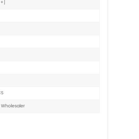
[+]
CS
 Wholesaler