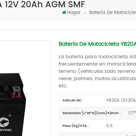
0A 12V 20Ah AGM SMF
Hogar
Batería De Motocicle
Batería De Motocicleta YB2
La batería para motocicleta A
frecuentemente en motocicletas
terreno (vehículos todo terren
nieve, patines, motos acuáticas,
etc.
YB20A 12V20A
Artículo No :
177
Dimensión (L*W*H)(mm)±2mm :
5.6
Peso (kg)±3% :