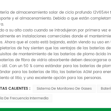
batería de almacenamiento solar de ciclo profundo 12V65AH t
nsporte y el almacenamiento. Debido a que están completam
ra.
ido a su alto costo cuando se introdujeron por primera vez
palmente en instalaciones comerciales donde el mantenimien
as. Ahora que el costo está bajando, están viendo su uso en
opietarios de hoy sienten que las ventajas de las baterías d
quisitos de mantenimiento de las baterías de plomo ácido i
 baterías de fibra de vidrio absorbente deben descargarse
a útil. Con un 50 % como estándar para las baterías de plo
ándar para las baterías de litio, las baterías AGM para ener
ento al litio, y una excelente opción para las personas.
TAS CALIENTES :
Sistema De Monitoreo De Gases
Bater
ía De Frecuencia Intermedia