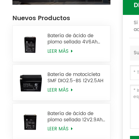
D
Nuevos Productos
Si
aq
Batería de ácido de
plomo sellada 4V6Ah
Batería de UPS 2FM6
LEER MÁS
Su
Batería de motocicleta
SMF DIO2.5-BS 12V2.5AH
LEER MÁS
Batería de ácido de
plomo sellada 12V2.9Ah
6FM2.9 Batería de UPS
LEER MÁS