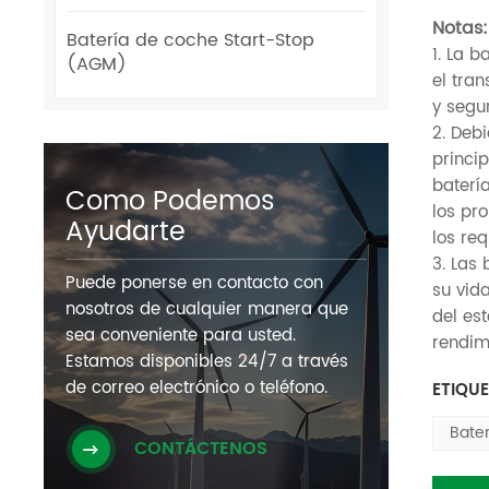
Notas:
Batería de coche Start-Stop
1. La 
(AGM)
el tra
y segu
2. Deb
princi
baterí
Como Podemos
los pr
Ayudarte
los re
3. Las
Puede ponerse en contacto con
su vid
nosotros de cualquier manera que
del est
sea conveniente para usted.
rendimi
Estamos disponibles 24/7 a través
de correo electrónico o teléfono.
ETIQUE
Bater
CONTÁCTENOS