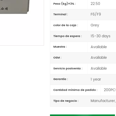
22.50
Peso (kg)±3% :
F6/F9
Terminal :
Grey
color de la caja :
15-30 days
Tiempo de espera :
Available
Muestra :
Available
OEM :
Available
Servicio postventa :
1 year
Garantía :
200PC
Cantidad mínima de pedido :
Manufacturer,
Tipo de negocio :