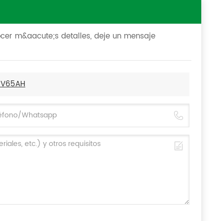
ocer m&aacute;s detalles, deje un mensaje
12V65AH