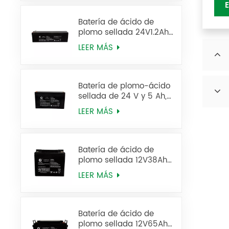
Batería de ácido de
plomo sellada 24V1.2Ah
12FM1.2 Batería de UPS
LEER MÁS
Batería de plomo-ácido
sellada de 24 V y 5 Ah,
batería UPS 12FM5
LEER MÁS
Batería de ácido de
plomo sellada 12V38Ah
6FM38
LEER MÁS
Batería de ácido de
plomo sellada 12V65Ah