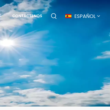
ESPAÑOL
S
CONTÁCTENOS
English
français
Deutsch
简体中文
русский
español
português