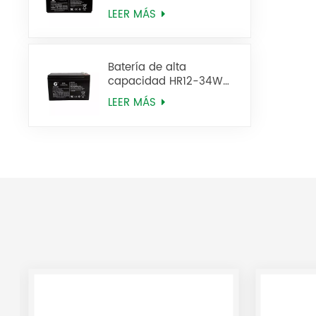
6FM65
LEER MÁS
Batería de alta
capacidad HR12-34W
de 12 V y 9 Ah, HR12-9
LEER MÁS
SLA Agm