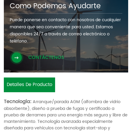
Como Podemos Ayudarte
Puede ponerse en contacto con nosotros de cualquier
manera que sea conveniente para usted. Estamos
disponibles 24/7 a través de correo electrónico o
teléfono.
CONTÁCTENOS
Detalles De Producto
Tecnología:
Arranque/parada AGM (alfombra de vidrio
absorbente), diseño a prueba de fugas y certificado a
prueba de derrames para una energía más segura y libre de
mantenimiento. Tecnología avanzada especialmente
diseñada para vehículos con tecnología start-stop y