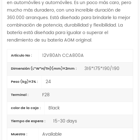
en automóviles y automóviles. Es un poco más caro, pero
mucho más duradero, con una increíble duración de
360.000 arranques. Está diseñado para brindarle la mejor
combinación de potencia, durabilidad y flexibilidad. La
batería está diseñada para igualar o superar el
rendimiento de su batería AGM original.
12V80Ah CCA800A
Artículo No :
316*175*190/190
Dimensión (L*W*H/TH)(mm)±2mm :
24
Peso (kg)±3% :
F28
Terminal :
Black
color de la caja :
15-30 days
Tiempo de espera :
Available
Muestra :