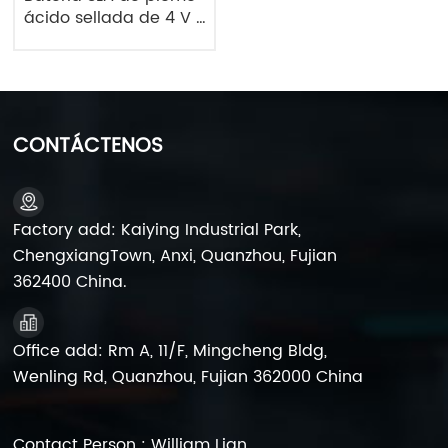
ácido sellada de 4 V y
4 Ah, venta al por
mayor, 2 FM4, para UPS
CONTÁCTENOS
Factory add: Kaiying Industrial Park,
ChengxiangTown, Anxi, Quanzhou, Fujian
362400 China.
Office add: Rm A, 11/F, Mingcheng Bldg,
Wenling Rd, Quanzhou, Fujian 362000 China
Contact Person : William Lian