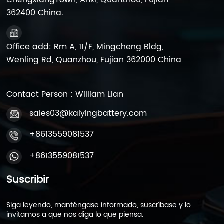
ChengxiangTown, Anxi, Quanzhou, Fujian
362400 China.
Office add: Rm A, 11/F, Mingcheng Bldg,
Wenling Rd, Quanzhou, Fujian 362000 China
Contact Person : William Lian
sales03@kaiyingbattery.com
+8613559081537
+8613559081537
Suscribir
Siga leyendo, manténgase informado, suscríbase y lo
invitamos a que nos diga lo que piensa.