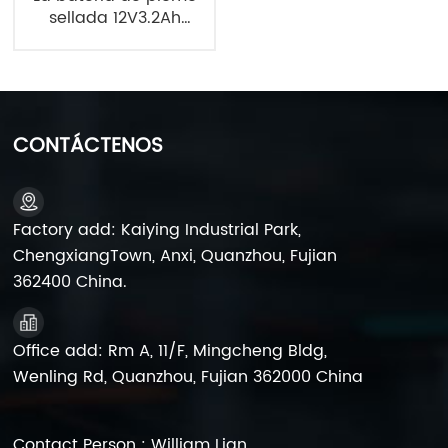
sellada 12V3.2Ah
6FM3.2 sube la batería
CONTÁCTENOS
Factory add: Kaiying Industrial Park,
ChengxiangTown, Anxi, Quanzhou, Fujian
362400 China.
Office add: Rm A, 11/F, Mingcheng Bldg,
Wenling Rd, Quanzhou, Fujian 362000 China
Contact Person : William Lian